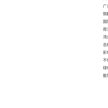
广
侧
国
荷
湾
总
彩
不
绿
能