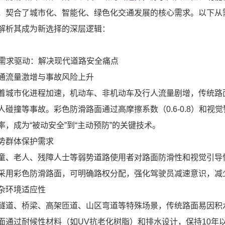
，契合了城市化、智能化、绿色化交通发展的核心需求。以下从
解析其成为新选择的深层逻辑：
. 需求驱动：解决现代道路安全痛点
通流量激增与事故风险上升
着城市化进程加速，机动车、非机动车及行人流量剧增，传统路
人碰撞等事故。彩色防滑路面通过高摩擦系数（0.6-0.8）和视觉警
率，成为“被动安全”到“主动预防”的关键技术。
势群体保护需求
童、老人、残障人士等弱势道路使用者对路面防滑性和视觉引导
采用彩色防滑路面，可明确路权分配，强化驾驶员减速意识，减少
杂环境适应性
隧道、桥梁、高架匝道、山区弯道等特殊场景，传统路面易因积
面通过耐候性材料（如UV抗老化树脂）和排水设计，保持10年以