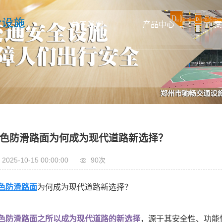
关于我们
产品中心
案
公司简介
交通设备标线
联系我们
标识标牌
标
资质档案
彩色防滑路面
彩
办公环境
停车场系统
智能
生产车间
道路护栏
信号
色防滑路面为何成为现代道路新选择？
交通信号灯
路
2025-10-15 00:00:00
90次
其他交通安全产品
护
色防滑路面
为何成为现代道路新选择？
色防滑路面之所以成为现代道路的新选择
，源于其安全性、功能