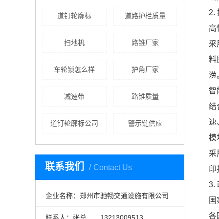
2
道钉轮廓标
道路护栏质量
高
扫地机
路锥厂家
采
料
车轮锁怎么样
护角厂家
涝
智
减速带
路锥质量
结
速
道钉轮廓标公司
警示链供应
模
采
联系我们
Contact Us
印
3
企业名称：郑州市驰畅交通设施有限公司
国
各
联系人：张总 13213009513