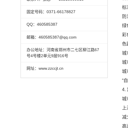
标
固定号码：0371-66178827
防
QQ：460585387
绿
彩
邮箱：460585387@qq.com
色
办公地址：河南省郑州市二七区柳江路67
城
号4号楼2单元9层916号
城
网址：www.zzccjt.cn
城
“
4
城
上
减
高