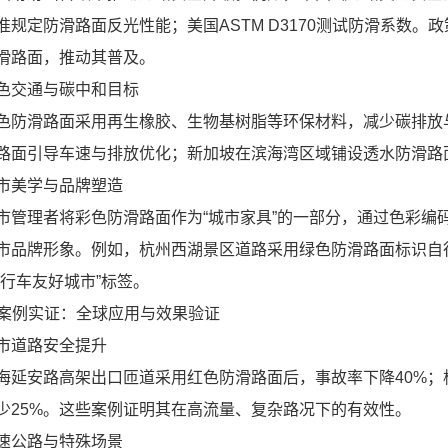
准规定防滑路面反光性能；美国ASTM D3170测试防滑系数
滑路面，推动其普及。
色交通与碳中和目标
色防滑路面采用再生橡胶、生物基树脂等环保材料，减少碳排放与
路面引导车速与排放优化；新加坡在滨海湾区域铺设透水防滑路
市美学与品牌塑造
市管理者将彩色防滑路面作为“城市家具”的一部分，通过色彩编
市品牌形象。例如，杭州西湖景区道路采用绿色防滑路面标识自
自行车友好城市”标签。
. 案例实证：全球应用与效果验证
市道路安全提升
海延安路高架出口匝道采用红色防滑路面后，事故率下降40%
少25%。这些案例证明其在高流量、复杂路况下的有效性。
速公路与特殊场景