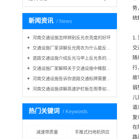
势
统
新闻资讯
News
河南交通设施怎样辨别反光衣亮度的好坏
1
交
交通设施厂家讲解反光雨衣为什么能反光防雨？
随
道路交通设施介绍反光马甲上反光条的作用是什么？
行
交通设施厂家解释关于交通设施中橡胶路锥好还是塑料路锥好的问题
故
河南交通设施告诉你道路交通标牌需要折边吗？
弱
河南交通设施讲解高速护栏板在雨季如何做好维护工作？
儿
道
热门关键词
Keywords
复
在
减速带质量
手推式扫地机供应
路