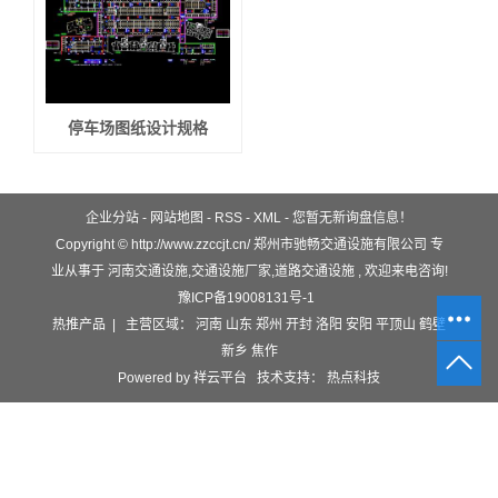
停车场图纸设计规格
企业分站
-
网站地图
-
RSS
-
XML
-
您暂无新询盘信息！
Copyright © http://www.zzccjt.cn/ 郑州市驰畅交通设施有限公司 专
业从事于
河南交通设施
,
交通设施厂家
,
道路交通设施
, 欢迎来电咨询!
豫ICP备19008131号-1
热推产品
| 主营区域：
河南
山东
郑州
开封
洛阳
安阳
平顶山
鹤壁
新乡
焦作
Powered by
祥云平台
技术支持：
热点科技