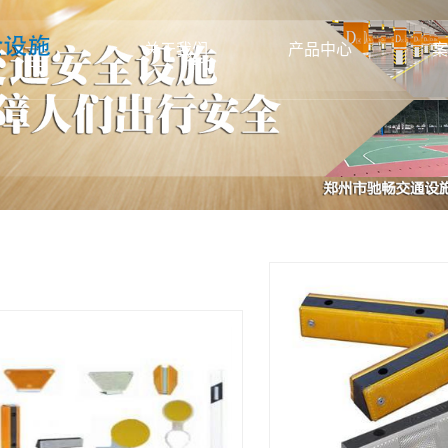
关于我们
产品中心
案
公司简介
安阳交通设备标线
联系我们
安阳标识标牌
标
资质档案
安阳彩色防滑路面
彩
办公环境
安阳停车场系统
智能
生产车间
安阳道路护栏
信号
安阳交通信号灯
路
安阳其他交通安全产品
护