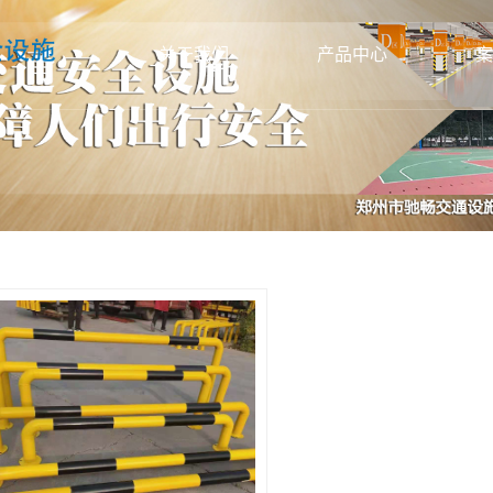
关于我们
产品中心
案
公司简介
安阳交通设备标线
联系我们
安阳标识标牌
标
资质档案
安阳彩色防滑路面
彩
办公环境
安阳停车场系统
智能
生产车间
安阳道路护栏
信号
安阳交通信号灯
路
安阳其他交通安全产品
护