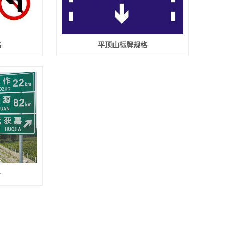
格
平顶山标牌规格
号