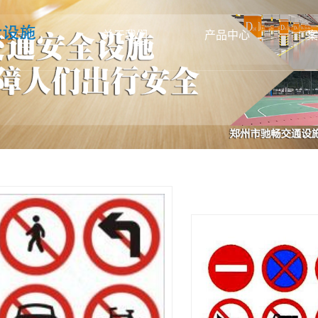
关于我们
产品中心
案
公司简介
平顶山交通设备标线
联系我们
平顶山标识标牌
标
资质档案
平顶山彩色防滑路面
彩
办公环境
平顶山停车场系统
智能
生产车间
平顶山道路护栏
信号
平顶山交通信号灯
路
平顶山其他交通安全产品
护