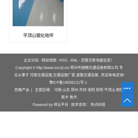
平顶山钢化地坪
企业分站
-
网站地图
-
RSS
-
XML
-
您暂无新询盘信息！
Copyright © http://www.zzccjt.cn/ 郑州市驰畅交通设施有限公司 专
业从事于
河南交通设施
,
交通设施厂家
,
道路交通设施
, 欢迎来电咨询!
豫ICP备19008131号-1
热推产品
| 主营区域：
河南
山东
郑州
开封
洛阳
安阳
平顶山
鹤壁
新乡
焦作
Powered by
祥云平台
技术支持：
热点科技