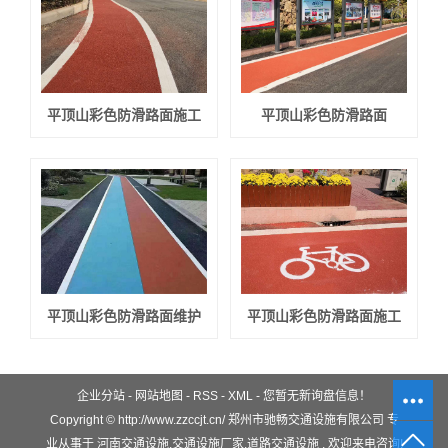
平顶山彩色防滑路面施工
平顶山彩色防滑路面
平顶山彩色防滑路面维护
平顶山彩色防滑路面施工
企业分站
-
网站地图
-
RSS
-
XML
-
您暂无新询盘信息！
Copyright © http://www.zzccjt.cn/ 郑州市驰畅交通设施有限公司 专
业从事于
河南交通设施
,
交通设施厂家
,
道路交通设施
, 欢迎来电咨询!